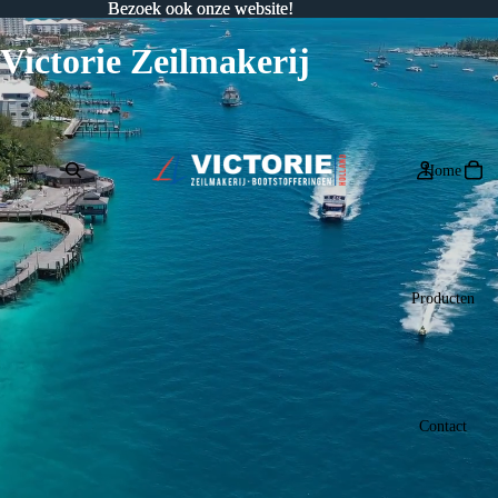
Bezoek ook onze website!
Bezoek ook onze website!
Victorie Zeilmakerij
Home
Producten
Contact