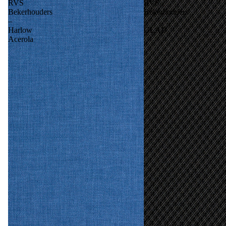
RVS
RVS
Bekerhouders
Bekerhouders
–
-
Harlow
GLAD
Acerola