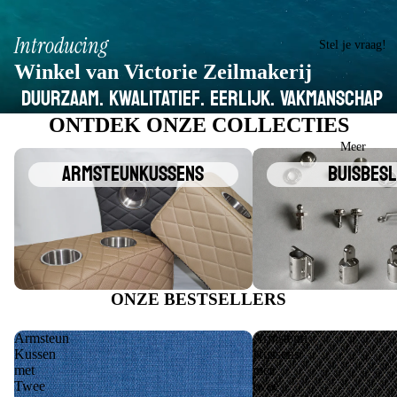
Introducing
Stel je vraag!
Winkel van Victorie Zeilmakerij
DUURZAAM. KWALITATIEF. EERLIJK. VAKMANSCHAP
ONTDEK ONZE COLLECTIES
Meer
Armsteunkussens
Buisbeslag
Armsteunkussens
Buisbes
ONZE BESTSELLERS
Armsteun
Armsteun
Kussen
Kussens
met
met
Twee
twee